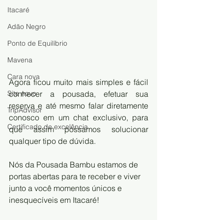
Itacaré
Adão Negro
Ponto de Equilíbrio
Mavena
Cara nova
Agora ficou muito mais simples e fácil 
conhecer a pousada, efetuar sua 
Site novo
reserva e até mesmo falar diretamente 
TripAdvisor
conosco em um chat exclusivo, para 
Certificado de excelência
que assim possamos solucionar 
qualquer tipo de dúvida.
Nós da Pousada Bambu estamos de 
portas abertas para te receber e viver 
junto a você momentos únicos e 
inesquecíveis em Itacaré! 