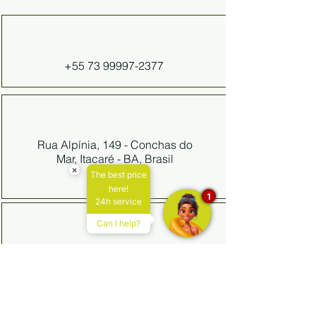
+55 73 99997-2377
Rua Alpínia, 149 - Conchas do
Mar, Itacaré - BA, Brasil
×
The best price
here!
1
24h service
Can I help?
reservas@pousadabambu.com.br