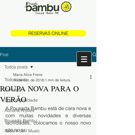
(73) 99997 2377
RESERVAS ONLINE
Post
Todos posts
Maria Alice Freire
Todos posts
16 de out. de 2018
1 min de leitura
ROUPA NOVA PARA O
Começar
VERÃO
Sua comunidade
A Pousada Bambu está de cara nova e 
Adriana Arydes
com muitas novidades e diversas 
Pousada Bambu
facilidades, colocamos o nosso novo 
site no ar. 
Itacaré Surf Music