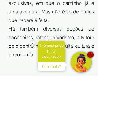
exclusivas, em que o caminho já é
uma aventura. Mas não é só de praias
que Itacaré é feita.
Há também diversas opções de
cachoeiras, rafting, arvorismo, city tour
×
pelo centro histórico, e muita cultura e
The best price
here!
gatronomia.
1
24h service
Can I help?
Itacaré, um destino completo!
Saiba Mais